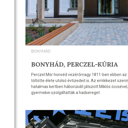
BONYHÁD
BONYHÁD, PERCZEL-KÚRIA
Perczel Mór honvéd vezérőrnagy 1811-ben ebben az ép
töltötte élete utolsó évtizedeit is. Az emlékezet szer
hatalmas kertben háborúsdit játszott Miklós öccsével
gyermekei szolgáltatták a hadsereget.