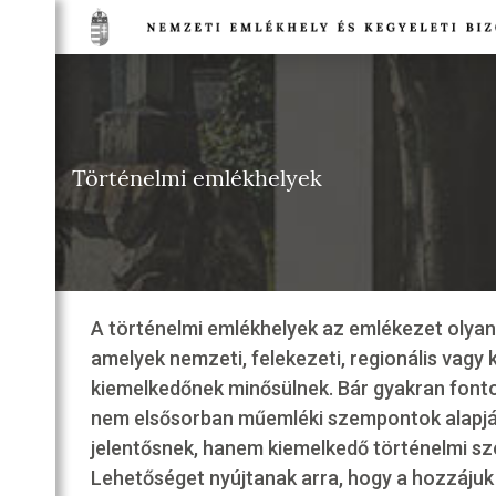
TSÁG
NETE
Történelmi emlékhelyek
DULÓK
TSÁG
EGI
IA
A történelmi emlékhelyek az emlékezet olyan 
TI
amelyek nemzeti, felekezeti, regionális vagy
HELYEK
kiemelkedőnek minősülnek. Bár gyakran fonto
NELMI
nem elsősorban műemléki szempontok alapj
HELYEK
jelentősnek, hanem kiemelkedő történelmi sz
TI
Lehetőséget nyújtanak arra, hogy a hozzájuk
T