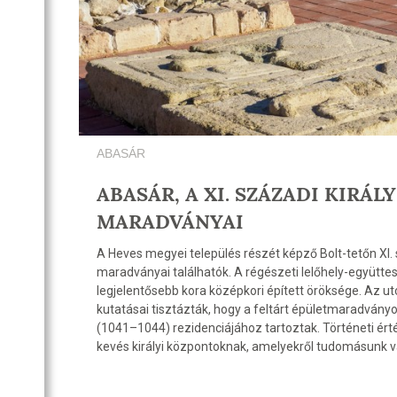
ABASÁR
ABASÁR, A XI. SZÁZADI KIRÁL
MARADVÁNYAI
A Heves megyei település részét képző Bolt-tetőn XI. 
maradványai találhatók. A régészeti lelőhely-együtt
legjelentősebb kora középkori épített öröksége. Az ut
kutatásai tisztázták, hogy a feltárt épületmaradván
(1041–1044) rezidenciájához tartoztak. Történeti érté
kevés királyi központoknak, amelyekről tudomásunk v