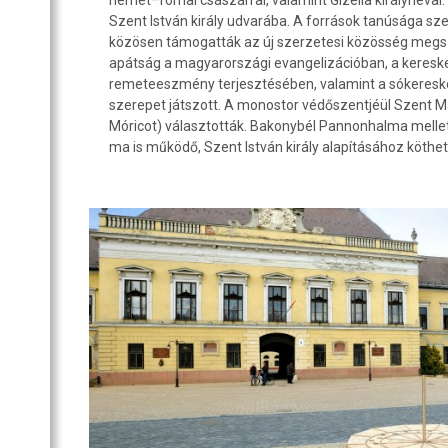
német–római császárral, valamint Gizella királynéval.
Szent István király udvarába. A források tanúsága szer
közösen támogatták az új szerzetesi közösség megsz
apátság a magyarországi evangelizációban, a kereske
remeteeszmény terjesztésében, valamint a sókeresk
szerepet játszott. A monostor védőszentjéül Szent 
Móricot) választották. Bakonybél Pannonhalma melle
ma is működő, Szent István király alapításához köthe