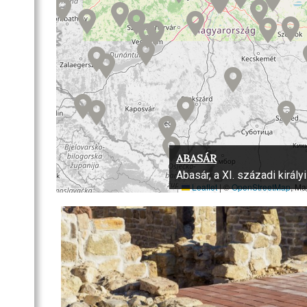
ABASÁR
Abasár, a XI. századi királ
Leaflet
|
©
OpenStreetMap
, Ma