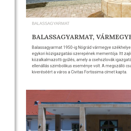
BALASSAGYARMAT
BALASSAGYARMAT, VÁRMEGY
Balassagyarmat 1950-ig Nógrád vármegye székhelye vo
egykori közigazgatási szerepének mementója. Itt zajl
közalkalmazotti gyűlés, amely a csehszlovák igazgat
ellenállás szimbolikus eseménye volt. A megszálló cs
kiveréséért a város a Civitas Fortissima címet kapta.