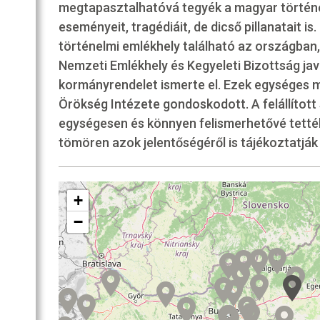
SZOBA
megtapasztalhatóvá tegyék a magyar történ
RI
eseményeit, tragédiáit, de dicső pillanatait i
történelmi emlékhely található az országban,
R
Nemzeti Emlékhely és Kegyeleti Bizottság jav
OZATOK
kormányrendelet ismerte el. Ezek egységes m
Örökség Intézete gondoskodott. A felállítot
egységesen és könnyen felismerhetővé tetté
tömören azok jelentőségéről is tájékoztatják
+
−