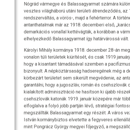
Nógrád vármegye és Balassagyarmat számára különö
vesztes világháború utáni területi átrendeződés, a
rendszerváltás, a vörös-, majd a fehérterror. A törté
antanthatalmak már az 1918. decemberi első, „karács
demarkációs vonallal kettévágták, a korábban a vá
elhelyezkedő Balassagyarmat így határvárossá vált.
Károlyi Mihály kormánya 1918. december 28-án me
vonalon túli területek kiürítését, és csak 1919 januárj
hogy a kisantant támadásával szemben a pacifizmus 
bizonyult. A népköztársaság hadseregének még a de
körbezárt területet sem sikerült megvédenie, az ant
garantálni, hogy a jugoszláv, román és csehszlovák
kialakított adminisztráció ne hasítson ki újabb része
csehszlovák katonák 1919. január közepére már több 
elfoglalva a folyó jobb partján lévő, stratégiai fonto
megszállták Balassagyarmat egy részét. A város ve
István kormánybiztos elvetette a fegyveres ellenál
mint Pongrácz György megyei főjegyző, a megszáll