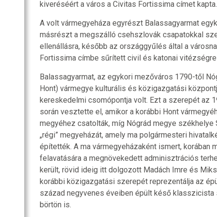
kiveréséért a város a Civitas Fortissima címet kapta.
A volt vármegyeháza egyrészt Balassagyarmat egyk
másrészt a megszálló csehszlovák csapatokkal sz
ellenállásra, később az országgyűlés által a városn
Fortissima címbe sűrített civil és katonai vitézségr
Balassagyarmat, az egykori mezőváros 1790-től Nó
Hont) vármegye kulturális és közigazgatási központj
kereskedelmi csomópontja volt. Ezt a szerepét a
során vesztette el, amikor a korábbi Hont vármegyé
megyéhez csatolták, míg Nógrád megye székhelye Sal
„régi” megyeházát, amely ma polgármesteri hivatal
építették. A ma vármegyeházaként ismert, korában 
felavatására a megnövekedett adminisztrációs terh
került, rövid ideig itt dolgozott Madách Imre és Mi
korábbi közigazgatási szerepét reprezentálja az ép
század negyvenes éveiben épült késő klasszicista 
börtön is.