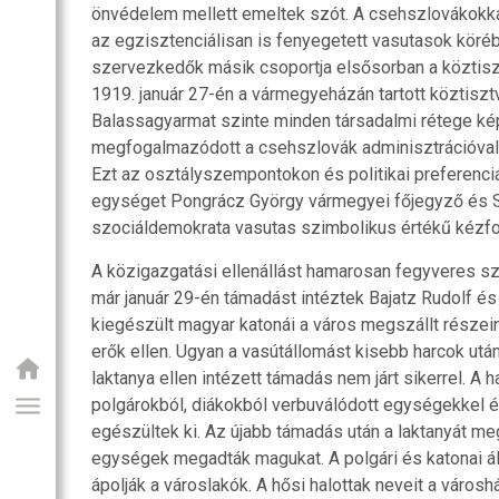
önvédelem mellett emeltek szót. A csehszlovákok
az egzisztenciálisan is fenyegetett vasutasok köréb
szervezkedők másik csoportja elsősorban a köztisztv
1919. január 27-én a vármegyeházán tartott köztiszt
Balassagyarmat szinte minden társadalmi rétege kép
megfogalmazódott a csehszlovák adminisztrációval 
Ezt az osztályszempontokon és politikai preferenciák
egységet Pongrácz György vármegyei főjegyző és S
szociáldemokrata vasutas szimbolikus értékű kézf
A közigazgatási ellenállást hamarosan fegyveres s
már január 29-én támadást intéztek Bajatz Rudolf é
kiegészült magyar katonái a város megszállt része
erők ellen. Ugyan a vasútállomást kisebb harcok után
laktanya ellen intézett támadás nem járt sikerrel. A 
polgárokból, diákokból verbuválódott egységekkel 
egészültek ki. Az újabb támadás után a laktanyát m
egységek megadták magukat. A polgári és katonai 
ápolják a városlakók. A hősi halottak neveit a váro