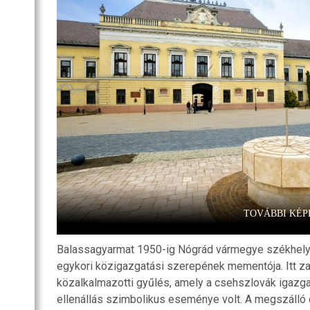
SZOBA
RI
R
OZATOK
TOVÁBBI KÉP
Balassagyarmat 1950-ig Nógrád vármegye székhelye 
egykori közigazgatási szerepének mementója. Itt zaj
közalkalmazotti gyűlés, amely a csehszlovák igazg
ellenállás szimbolikus eseménye volt. A megszálló 