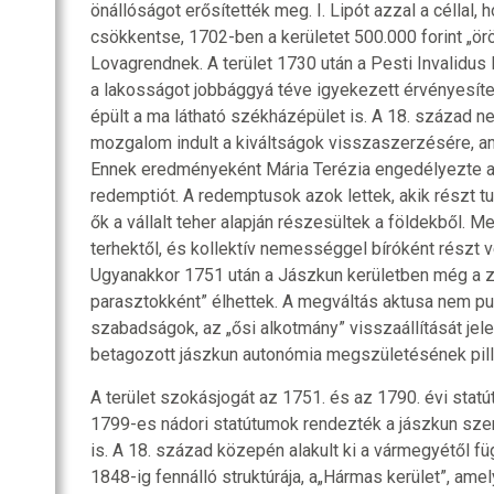
önállóságot erősítették meg. I. Lipót azzal a céllal
csökkentse, 1702-ben a kerületet 500.000 forint „ö
Lovagrendnek. A terület 1730 után a Pesti Invalidus 
a lakosságot jobbággyá téve igyekezett érvényesíteni
épült a ma látható székházépület is. A 18. század 
mozgalom indult a kiváltságok visszaszerzésére, am
Ennek eredményeként Mária Terézia engedélyezte a
redemptiót. A redemptusok azok lettek, akik részt tu
ők a vállalt teher alapján részesültek a földekből. M
terhektől, és kollektív nemességgel bíróként részt v
Ugyanakkor 1751 után a Jászkun kerületben még a z
parasztokként” élhettek. A megváltás aktusa nem pu
szabadságok, az „ősi alkotmány” visszaállítását jele
betagozott jászkun autonómia megszületésének pilla
A terület szokásjogát az 1751. és az 1790. évi statú
1799-es nádori statútumok rendezték a jászkun sze
is. A 18. század közepén alakult ki a vármegyétől f
1848-ig fennálló struktúrája, a„Hármas kerület”, ame