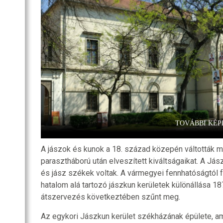
SZOBA
RI
R
OZATOK
TOVÁBBI KÉP
A jászok és kunok a 18. század közepén váltották
parasztháború után elveszített kiváltságaikat. A Já
és jász székek voltak. A vármegyei fennhatóságtól fü
hatalom alá tartozó jászkun kerületek különállása 1
átszervezés következtében szűnt meg.
Az egykori Jászkun kerület székházának épülete, a