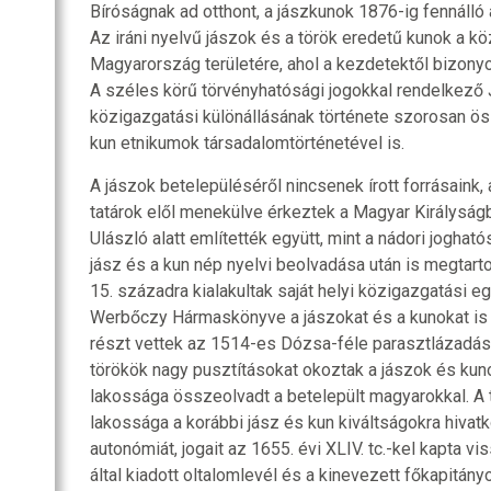
Bíróságnak ad otthont, a jászkunok 1876-ig fennálló 
Az iráni nyelvű jászok és a török eredetű kunok a k
Magyarország területére, ahol a kezdetektől bizony
A széles körű törvényhatósági jogokkal rendelkező 
közigazgatási különállásának története szorosan ö
kun etnikumok társadalomtörténetével is.
A jászok betelepüléséről nincsenek írott forrásaink,
tatárok elől menekülve érkeztek a Magyar Királyságba
Ulászló alatt említették együtt, mint a nádori joghat
jász és a kun nép nyelvi beolvadása után is megtartott
15. századra kialakultak saját helyi közigazgatási e
Werbőczy Hármaskönyve a jászokat és a kunokat is 
részt vettek az 1514-es Dózsa-féle parasztlázadásb
törökök nagy pusztításokat okoztak a jászok és kun
lakossága összeolvadt a betelepült magyarokkal. A t
lakossága a korábbi jász és kun kiváltságokra hivat
autonómiát, jogait az 1655. évi XLIV. tc.-kel kapta v
által kiadott oltalomlevél és a kinevezett főkapitány