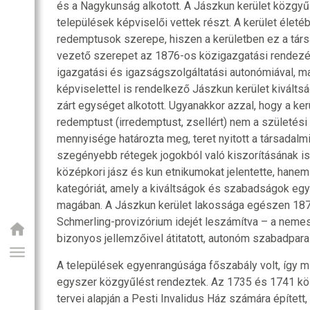
és a Nagykunság alkotott. A Jászkun kerület közgy
települések képviselői vettek részt. A kerület életé
redemptusok szerepe, hiszen a kerületben ez a társa
vezető szerepet az 1876-os közigazgatási rendezés
igazgatási és igazságszolgáltatási autonómiával, ma
képviselettel is rendelkező Jászkun kerület kiválts
zárt egységet alkotott. Ugyanakkor azzal, hogy a ker
redemptust (irredemptust, zsellért) nem a születési 
mennyisége határozta meg, teret nyitott a társadalmi
szegényebb rétegek jogokból való kiszorításának is
középkori jász és kun etnikumokat jelentette, hanem o
kategóriát, amely a kiváltságok és szabadságok egy
magában. A Jászkun kerület lakossága egészen 187
Schmerling-provizórium idejét leszámítva – a neme
bizonyos jellemzőivel átitatott, autonóm szabadpa
A települések egyenrangúsága főszabály volt, így m
egyszer közgyűlést rendeztek. Az 1735 és 1741 közö
tervei alapján a Pesti Invalidus Ház számára épített,