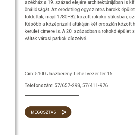
székház a 19. század elejére architektúrájában is k
önállóságát. Az eredetileg egyszintes barokk épület
toldottak, majd 1780–82 között rokokó stílusban, szo
Később a középrizalit attikáján két oroszlán között 
kerület címere is. A 20. században a rokokó épület
váltak városi parkok díszeivé.
Cím: 5100 Jászberény, Lehel vezér tér 15.
Telefonszám: 57/657-298, 57/411-976
MEGOSZTÁS