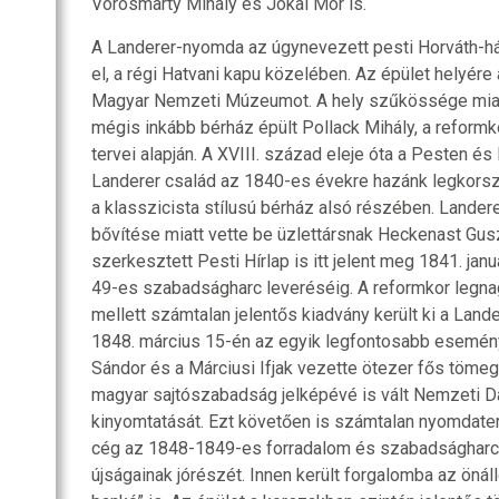
Vörösmarty Mihály és Jókai Mór is.
A Landerer-nyomda az úgynevezett pesti Horváth-há
el, a régi Hatvani kapu közelében. Az épület helyér
Magyar Nemzeti Múzeumot. A hely szűkössége miat
mégis inkább bérház épült Pollack Mihály, a reform
tervei alapján. A XVIII. század eleje óta a Pesten 
Landerer család az 1840-es évekre hazánk legkorsz
a klasszicista stílusú bérház alsó részében. Landere
bővítése miatt vette be üzlettársnak Heckenast Gusz
szerkesztett Pesti Hírlap is itt jelent meg 1841. ja
49-es szabadságharc leveréséig. A reformkor legn
mellett számtalan jelentős kiadvány került ki a Land
1848. március 15-én az egyik legfontosabb esemény 
Sándor és a Márciusi Ifjak vezette ötezer fős tömeg 
magyar sajtószabadság jelképévé is vált Nemzeti Da
kinyomtatását. Ezt követően is számtalan nyomdate
cég az 1848-1849-es forradalom és szabadságharc ü
újságainak jórészét. Innen került forgalomba az önál