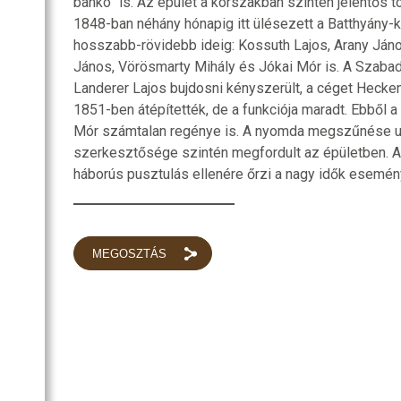
bankó” is. Az épület a korszakban szintén jelentős t
1848-ban néhány hónapig itt ülésezett a Batthyány-
hosszabb-rövidebb ideig: Kossuth Lajos, Arany Jáno
János, Vörösmarty Mihály és Jókai Mór is. A Szaba
Landerer Lajos bujdosni kényszerült, a céget Hecken
1851-ben átépítették, de a funkciója maradt. Ebből a
Mór számtalan regénye is. A nyomda megszűnése ut
szerkesztősége szintén megfordult az épületben. A 
háborús pusztulás ellenére őrzi a nagy idők esemén
MEGOSZTÁS