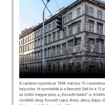
SZOBA
RI
R
OZATOK
A Landerer-nyomda az 1848. március 15-i esemény
helyszíne. Itt nyomtatták ki a Nemzeti Dalt és a 12 p
az önálló magyar pénz, a „Kossuth-bankó” is. A bér
rövidebb ideig: Kossuth Lajos, Arany János, Bajza J