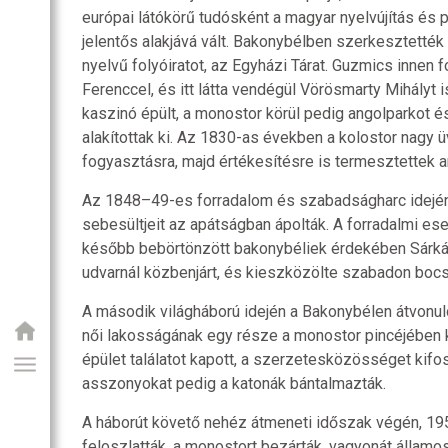
európai látókörű tudósként a magyar nyelvújítás és p
jelentős alakjává vált. Bakonybélben szerkesztették
nyelvű folyóiratot, az Egyházi Tárat. Guzmics innen 
Ferenccel, és itt látta vendégül Vörösmarty Mihályt i
kaszinó épült, a monostor körül pedig angolparkot é
alakítottak ki. Az 1830-as években a kolostor nagy 
fogyasztásra, majd értékesítésre is termesztettek a
Az 1848–49-es forradalom és szabadságharc idején 
sebesültjeit az apátságban ápolták. A forradalmi e
később bebörtönzött bakonybéliek érdekében Sárkán
udvarnál közbenjárt, és kieszközölte szabadon bocs
A második világháború idején a Bakonybélen átvonuló
női lakosságának egy része a monostor pincéjében
épület találatot kapott, a szerzetesközösséget kifos
asszonyokat pedig a katonák bántalmazták.
A háborút követő nehéz átmeneti időszak végén, 1
feloszlatták, a monostort bezárták, vagyonát államosí