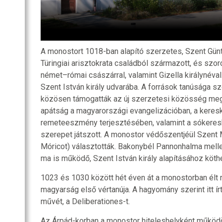
A monostort 1018-ban alapító szerzetes, Szent Günt
Türingiai arisztokrata családból származott, és szoro
német–római császárral, valamint Gizella királynéval
Szent István király udvarába. A források tanúsága sze
közösen támogatták az új szerzetesi közösség meg
apátság a magyarországi evangelizációban, a keresk
remeteeszmény terjesztésében, valamint a sókere
szerepet játszott. A monostor védőszentjéül Szent 
Móricot) választották. Bakonybél Pannonhalma mell
ma is működő, Szent István király alapításához köt
1023 és 1030 között hét éven át a monostorban élt 
magyarság első vértanúja. A hagyomány szerint itt ír
művét, a Deliberationes-t.
Az Árpád-korban a monostor hiteleshelyként működö