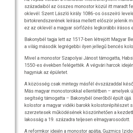
századaiból az összes monostor közül itt maradt 
oklevél. Szent László király 1086-os összeíró leve
birtokrendszerének leírása mellett először jelenik 
ez az oklevél a magyar sörfőzés legkorábbi írásos e
Bakonybél tagja lett az 1517-ben létrejött Magyar 
a világ második legrégebbi ilyen jellegű bencés ko
Mivel a monostor Szapolyai Jánost támogatta, Habsb
1550-es években felégették. A végvári harcok idején
hagyniuk az épületet.
A közösség csak mintegy másfél évszázaddal később
Más magyar monostorokkal ellentétben – amelyek új
segítség támogatta – Bakonybél önerőből épült újjá.
kolostor a magyar vidéki barokk kolostorépítészet 
szerzetesek működésének köszönhetően a kezdet
lakosság a 19. századra teljesen elmagyarosodott.
A reformkor idején a monostor apátja, Guzmics Izido