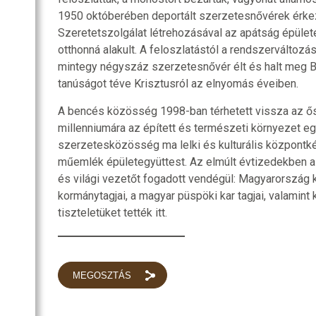
1950 októberében deportált szerzetesnővérek érkez
Szeretetszolgálat létrehozásával az apátság épülete
otthonná alakult. A feloszlatástól a rendszerváltozá
mintegy négyszáz szerzetesnővér élt és halt meg 
tanúságot téve Krisztusról az elnyomás éveiben.
A bencés közösség 1998-ban térhetett vissza az ős
millenniumára az épített és természeti környezet eg
szerzetesközösség ma lelki és kulturális központk
műemlék épületegyüttest. Az elmúlt évtizedekben 
és világi vezetőt fogadott vendégül: Magyarország 
kormánytagjai, a magyar püspöki kar tagjai, valamint k
tiszteletüket tették itt.
MEGOSZTÁS