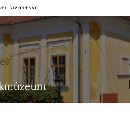
yek
ékmúzeum