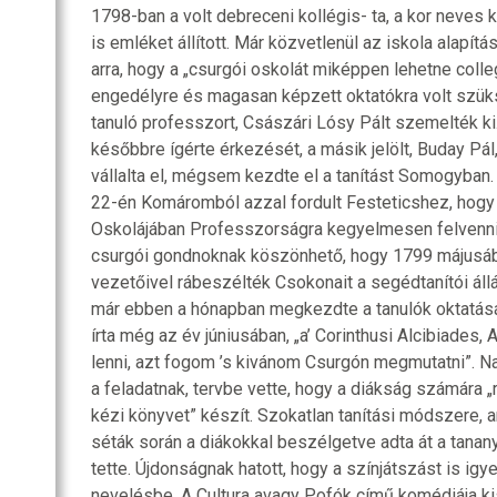
1798-ban a volt debreceni kollégis- ta, a kor neves 
is emléket állított. Már közvetlenül az iskola alapít
arra, hogy a „csurgói oskolát miképpen lehetne coll
engedélyre és magasan képzett oktatókra volt szüks
tanuló professzort, Császári Lósy Pált szemelték k
későbbre ígérte érkezését, a másik jelölt, Buday Pál,
vállalta el, mégsem kezdte el a tanítást Somogyban.
22-én Komáromból azzal fordult Festeticshez, hogy
Oskolájában Professzorságra kegyelmesen felvenni
csurgói gondnoknak köszönhető, hogy 1799 májusá
vezetőivel rábeszélték Csokonait a segédtanítói áll
már ebben a hónapban megkezdte a tanulók oktatásá
írta még az év júniusában, „a’ Corinthusi Alcibiades,
lenni, azt fogom ’s kivánom Csurgón megmutatni”. Na
a feladatnak, tervbe vette, hogy a diákság számára „
kézi könyvet” készít. Szokatlan tanítási módszere, 
séták során a diákokkal beszélgetve adta át a tana
tette. Újdonságnak hatott, hogy a színjátszást is igy
nevelésbe. A Cultura avagy Pofók című komédiája kis 