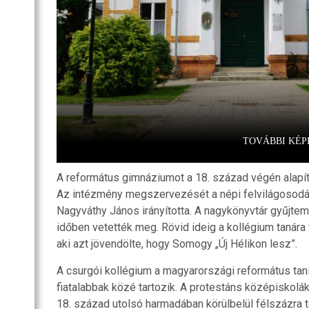
TOVÁBBI KÉP
A református gimnáziumot a 18. század végén alapít
Az intézmény megszervezését a népi felvilágosodá
Nagyváthy János irányította. A nagykönyvtár gyűjtem
időben vetették meg. Rövid ideig a kollégium tanára 
aki azt jövendölte, hogy Somogy „Új Hélikon lesz”.
A csurgói kollégium a magyarországi református ta
fiatalabbak közé tartozik. A protestáns középiskolá
18. század utolsó harmadában körülbelül félszázra t