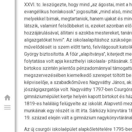
XXVI. tc. leszögezte, hogy mind „az ágostai, mint a h
evangélikus honlakosok” jogosultak „mind alsó, mind
melyekkel birnak, megtartaniok, hanem ujakat és mi
látszik, valamint felsőbbeket is, ezeket azonban elő
hozzájárulásával, állitani s azokba mestereket, tanár
aligazgatókat hivni”. Az iskolaalapításhoz szüksége
művelődését is szem előtt tartó, felvilágosult kato
György biztosította. A főúr „alapítványa”, kiterjedt
folytatása volt apja keszthelyi iskolaala- pításának
birtokos szintén jelentős pénzadománnyal támogatta
megszervezésében kiemelkedő szerepet töltött be a
képviselője, a szabadkőműves Nagyváthy János, aki
jószágigazgatója volt. Nagyváthy 1797-ben Csurgóra 
gimnáziumépület kertje helyén kapott birtokot és há
1819-es haláláig felügyelte az iskolát. Alapvető me
munkáinak egy részét is itt írta. Sárközy könyvtára
19. század elején vált a gimnázium nagykönyvtárána
Az új csurgói iskolaépület alapkőletételére 1795-ben