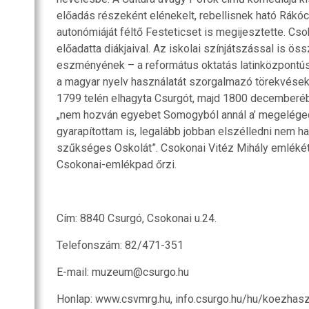
előadás részeként elénekelt, rebellisnek ható Rákóc
autonómiáját féltő Festeticset is megijesztette. Cs
előadatta diákjaival. Az iskolai színjátszással is ö
eszményének – a református oktatás latinközpontús
a magyar nyelv használatát szorgalmazó törekvések
1799 telén elhagyta Csurgót, majd 1800 decemberébe
„nem hozván egyebet Somogyból annál a’ megeléged
gyarapítottam is, legalább jobban elszélledni nem ha
szűkséges Oskolát”. Csokonai Vitéz Mihály emlékét
Csokonai-emlékpad őrzi.
Cím: 8840 Csurgó, Csokonai u.24.
Telefonszám: 82/471-351
E-mail: muzeum@csurgo.hu
Honlap: www.csvmrg.hu, info.csurgo.hu/hu/koezhasz