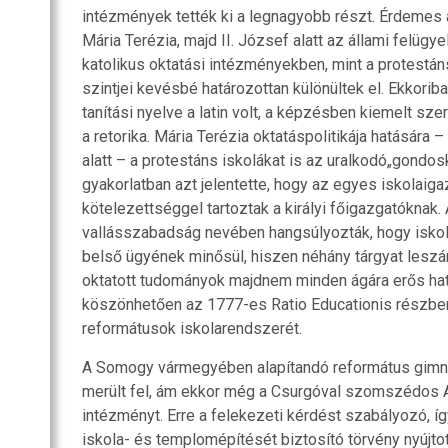
intézmények tették ki a legnagyobb részt. Érdemes
Mária Terézia, majd II. József alatt az állami felügy
katolikus oktatási intézményekben, mint a protestán
szintjei kevésbé határozottan különültek el. Ekkorib
tanítási nyelve a latin volt, a képzésben kiemelt sz
a retorika. Mária Terézia oktatáspolitikája hatására
alatt – a protestáns iskolákat is az uralkodó„gondos
gyakorlatban azt jelentette, hogy az egyes iskolai
kötelezettséggel tartoztak a királyi főigazgatóknak.
vallásszabadság nevében hangsúlyozták, hogy iskol
belső ügyének minősül, hiszen néhány tárgyat leszá
oktatott tudományok majdnem minden ágára erős hatá
köszönhetően az 1777-es Ratio Educationis részben 
reformátusok iskolarendszerét.
A Somogy vármegyében alapítandó református gimn
merült fel, ám ekkor még a Csurgóval szomszédos A
intézményt. Erre a felekezeti kérdést szabályozó, í
iskola- és templomépítését biztosító törvény nyújtot