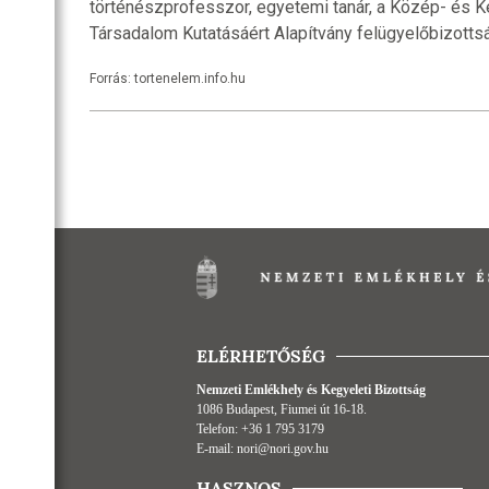
történészprofesszor, egyetemi tanár, a Közép- és K
Társadalom Kutatásáért Alapítvány felügyelőbizottsá
Forrás: tortenelem.info.hu
ELÉRHETŐSÉG
Nemzeti Emlékhely és Kegyeleti Bizottság
1086 Budapest, Fiumei út 16-18.
Telefon:
+36 1 795 3179
E-mail:
nori@nori.gov.hu
HASZNOS