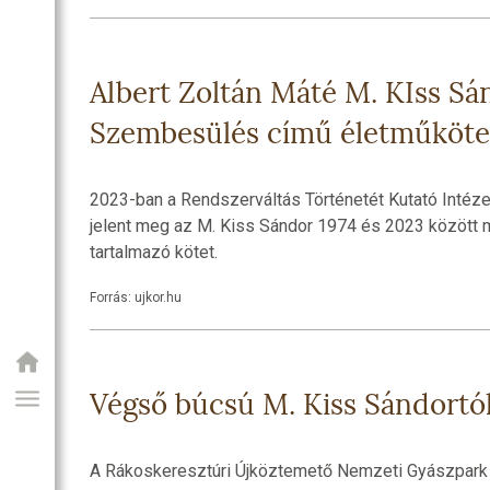
Albert Zoltán Máté M. KIss Sá
Szembesülés című életműköte
2023-ban a Rendszerváltás Történetét Kutató Intéze
jelent meg az M. Kiss Sándor 1974 és 2023 között me
tartalmazó kötet.
Forrás: ujkor.hu
Végső búcsú M. Kiss Sándortó
A Rákoskeresztúri Újköztemető Nemzeti Gyászpark 