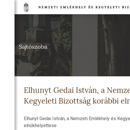
TSÁG
NETE
Sajtószoba
DULÓK
TSÁG
EGI
IA
Elhunyt Gedai István, a Nemze
TI
HELYEK
Kegyeleti Bizottság korábbi e
NELMI
HELYEK
Elhunyt Gedai István, a Nemzeti Emlékhely és Kegye
TI
elnökhelyettese
T