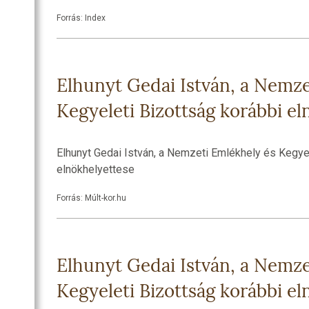
SZOBA
Forrás: Index
RI
R
OZATOK
Elhunyt Gedai István, a Nemze
Kegyeleti Bizottság korábbi e
Elhunyt Gedai István, a Nemzeti Emlékhely és Kegye
elnökhelyettese
Forrás: Múlt-kor.hu
Elhunyt Gedai István, a Nemze
Kegyeleti Bizottság korábbi e