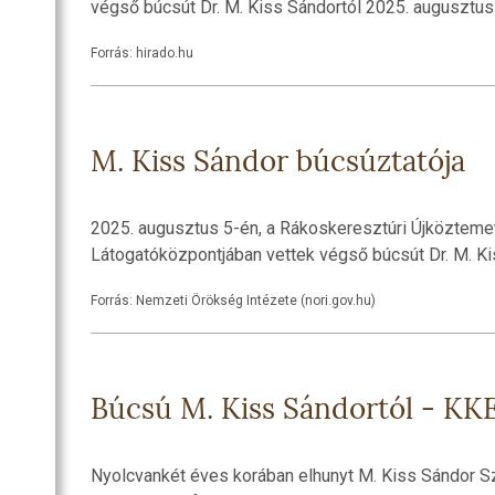
végső búcsút Dr. M. Kiss Sándortól 2025. augusztus
Forrás: hirado.hu
M. Kiss Sándor búcsúztatója
2025. augusztus 5-én, a Rákoskeresztúri Újköztem
Látogatóközpontjában vettek végső búcsút Dr. M. Ki
Forrás: Nemzeti Örökség Intézete (nori.gov.hu)
Búcsú M. Kiss Sándortól - KK
Nyolcvankét éves korában elhunyt M. Kiss Sándor S