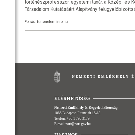
történészprofesszor, egyetemi tanár, a Közép- és K
Társadalom Kutatásáért Alapítvány felügyelőbizottsá
Forrás: tortenelem.info.hu
ELÉRHETŐSÉG
Nemzeti Emlékhely és Kegyeleti Bizottság
1086 Budapest, Fiumei út 16-18.
Telefon:
+36 1 795 3179
E-mail:
nori@nori.gov.hu
HASZNOS