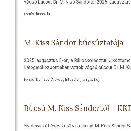
végső búcsút Dr. M. Kiss Sándortól 2025. augusztus
Forrás: hirado.hu
M. Kiss Sándor búcsúztatója
2025. augusztus 5-én, a Rákoskeresztúri Újköztem
Látogatóközpontjában vettek végső búcsút Dr. M. Ki
Forrás: Nemzeti Örökség Intézete (nori.gov.hu)
Búcsú M. Kiss Sándortól - KK
Nyolcvankét éves korában elhunyt M. Kiss Sándor S