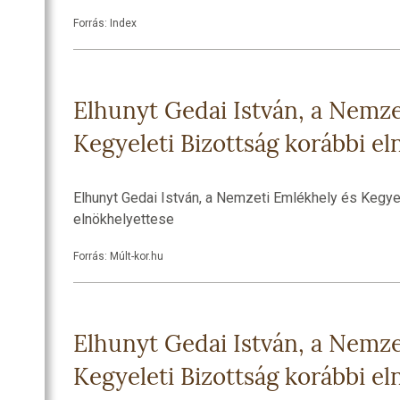
SZOBA
Forrás: Index
RI
R
OZATOK
Elhunyt Gedai István, a Nemze
Kegyeleti Bizottság korábbi e
Elhunyt Gedai István, a Nemzeti Emlékhely és Kegye
elnökhelyettese
Forrás: Múlt-kor.hu
Elhunyt Gedai István, a Nemze
Kegyeleti Bizottság korábbi e