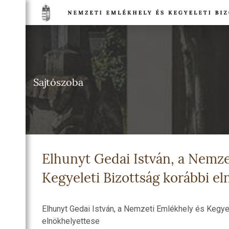
TSÁG
NETE
Sajtószoba
DULÓK
TSÁG
EGI
IA
Elhunyt Gedai István, a Nemze
TI
HELYEK
Kegyeleti Bizottság korábbi e
NELMI
HELYEK
Elhunyt Gedai István, a Nemzeti Emlékhely és Kegye
TI
elnökhelyettese
T