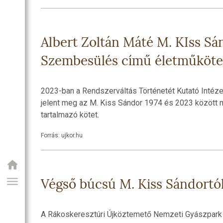
Albert Zoltán Máté M. KIss Sá
Szembesülés című életműköte
2023-ban a Rendszerváltás Történetét Kutató Intéze
jelent meg az M. Kiss Sándor 1974 és 2023 között me
tartalmazó kötet.
Forrás: ujkor.hu
Végső búcsú M. Kiss Sándortó
A Rákoskeresztúri Újköztemető Nemzeti Gyászpark 