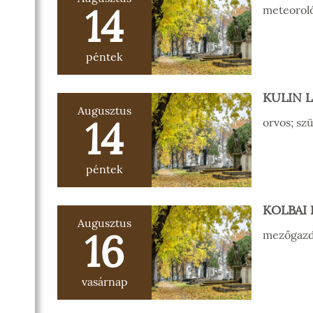
14
meteoroló
péntek
KULIN 
Augusztus
14
orvos; sz
péntek
KOLBAI
Augusztus
16
mezőgazdá
vasárnap