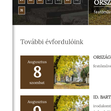
ORSZ
SZOBA
RI
31
festőművé
R
OZATOK
További évfordulóink
ORSZÁG 
Augusztus
8
festőművé
szombat
ID. BAR
Augusztus
irodalomt