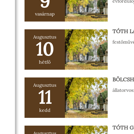
9
évforduló
vasárnap
TÓTH L
Augusztus
10
festőművé
hétfő
BÖLCSH
Augusztus
11
állatorvos
kedd
TÓTH G
Augusztus