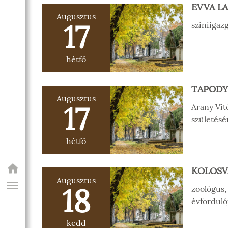
EVVA L
Augusztus
17
színiigaz
hétfő
TAPODY
Augusztus
17
Arany Vit
születésé
hétfő
KOLOSV
Augusztus
18
zoológus,
évforduló
kedd