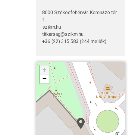
8000 Székesfehérvár, Koronázó tér
1.
szikm.hu
titkarsag@szikm.hu
+36 (22) 315 583 (244 mellék)
+
−
Székesfehérvár, Romke