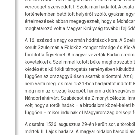
vereséget szenvedett I. Szulejmán hadaitól. A csata
történelemben betöltött helyéről szóló, gyakran egy
értelmezések abban megegyeznek, hogy a Mohácsn
meghatározó volt a Magyar Királyság további fejlőd
A 16. század a nagy oszmán hódítások kora. A Szeli
került Szulejmán a Földközi-tenger térsége és Kis-Á
fordította figyelmét. A magyar vezetők Budán eredmé
követekkel a Szelimmel kötött béke meghosszabbít
kérdését a külföldi támogatás reményében kiküldöt
függően az országgyűlésen akarták eldönteni. Az új
nem várta meg, és már 1521-ben hadjáratot indított 
még nem az ország közepét, hanem a déli végvárvon
Nándorfehérvárt, Szabácsot és Zimonyt célozta. Inn
volt, hogy a török hadak – a birodalom közel-keleti h
függően – mikor indulnak el Magyarország belseje f
A csatára 1526. augusztus 29-én került sor, a törökö
mértek II. Lajos hadaira. A magyar oldalon harcoló 