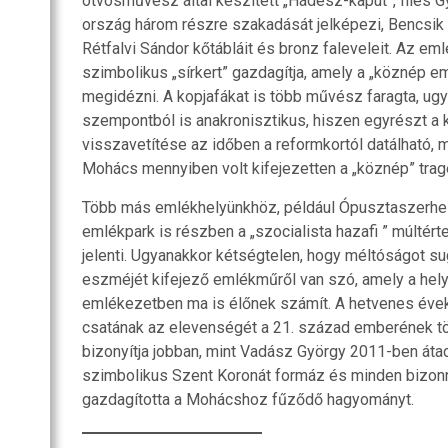
ötvösművész által készített „Hádész-kaput”, Illés G
ország három részre szakadását jelképezi, Bencsik I
Rétfalvi Sándor kőtábláit és bronz faleveleit. Az em
szimbolikus „sírkert” gazdagítja, amely a „köznép em
megidézni. A kopjafákat is több művész faragta, ug
szempontból is anakronisztikus, hiszen egyrészt a 
Emlékhely
visszavetítése az időben a reformkortól datálható, m
Mohács mennyiben volt kifejezetten a „köznép” tragé
Több más emlékhelyünkhöz, például Ópusztaszerhe
emlékpark is részben a „szocialista hazafi ” múlté
jelenti. Ugyanakkor kétségtelen, hogy méltóságot su
eszméjét kifejező emlékműről van szó, amely a hel
emlékezetben ma is élőnek számít. A hetvenes éve
csatának az elevenségét a 21. század emberének tö
bizonyítja jobban, mint Vadász György 2011-ben áta
szimbolikus Szent Koronát formáz és minden bizonn
gazdagította a Mohácshoz fűződő hagyományt.