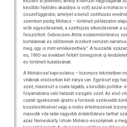
kezdett el jelenteni, amely a nemzet nagyságának b
későbbi fejlődés akadálya is volt) azzal a mohácsi 
összefüggésbe, amelyet a belső széthúzás eredmény
szemben pedig Mohács – történeti példázaton alapul
erők egyesítésének, a széthúzás elkerülésének a 
felszólított. Debreczeni Attila irodalomtörténész sze
kortalannak és időtlennek érzékelt nemzeti narratíva
meg, úgy is mint emlékezethely”. A huszadik száza
es, 1960-as években feltárt tömegsírok új lendület
és történeti kutatásának.
A Moháccsal kapcsolatos – bizonyos tekintetben mái
vitáknak elsősorban két iránya van. Egyrészt egy ha
szint, másrészt a csata tágabb, a későbbi politika-
folyamatokra való hatását vizsgáló szint. Az első vi
csatát igyekeznek újraírni a források szélesebb kör
kiszélesítésével vagy a rivális értelmezések bizony
második vita talán nagyobb érdeklődésre tarthat szá
azaz Nemeskürty István Mohács-esszéjének a megj