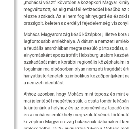
„mohácsi vészt” követően a középkori Magyar Királ
megváltozott, és alig másfél évtizeddel később az 
részre szakadt. Az el nem foglalt nyugati és északi
országolt, keleten az erdélyi fejedelemség viszony
Mohács Magyarország késő középkori, illetve kora ú
legfontosabb emlékhelye. A dátum a nemzeti emlék
a feudális anarchiában megtestesülő pártosodást, a
elnyomásként aposztrofált Habsburg uralom kezdet
szakadását mint a korábbi regionális középhatalmi 
fogalmán ma elsősorban olyan nemzeti tragédiát ért
hanyatlástörténetek szimbolikus kezdőpontjaként 
a nemzeti identitást.
Ahhoz azonban, hogy Mohács mint toposz és mint 
mai jelentését megérthessük, a csata tömör leírásán 
tekintenünk a helyhez és az eseményhez tapadó disk
és a mohácsi emlékhely megszületésének történetét
középkori Magyarország bukásának dátumaként kerü
emlékezetbe. 1526. augusztus 29-én a Mohács mellet