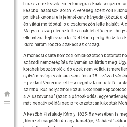
húszezerre teszik, ám a tömegsíroknak csupán a tör
későbbi ásatások során. A vereség azért volt külön
politikai-katonai elit jelentékeny hányada (köztük a ki
és világi méltóság) is a csatamezőn lelte halálát. A
Magyarország elvesztette annak lehetőségét, hogy
ellenállást fejthessen ki. 1541-ben pedig Buda törö
időre három részre szakadt az ország.
A mohácsi csata nemzeti emlékezetben betöltött he
századi nemzetépítés folyamán szilárdult meg. Ugya
korabeli beszámolók, és ezek nem voltak ismeretle
nyilvánossága számára sem, ám a 18. század végéi
– például Várna mellett – a negatív kimenetelű tör
szimbolikus helyszínei közül. Ekkoriban kapcsolód
a „visszavonás” (azaz a pártoskodás, egyenetlenség
más negatív példái pedig fokozatosan kikoptak Moh
A később Kisfaludy Károly 1825-ös versében is me
„Nemzeti nagylétünk nagy temetője, Mohács!” ekkor