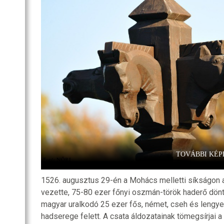
SZOBA
RI
R
OZATOK
TOVÁBBI KÉP
1526. augusztus 29-én a Mohács melletti síkságon a
vezette, 75-80 ezer főnyi oszmán-török haderő döntő
magyar uralkodó 25 ezer fős, német, cseh és lengye
hadserege felett. A csata áldozatainak tömegsírjai a 