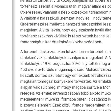
keresztül zajlott. A vita középpontjában az abban r
történész szerint a Mohács utáni magyar állam és poli
útkeresései, valamint a késő középkori társadalom 
A vitában a klasszikus „nemzeti nagylét – nagy tem
újraértelmezése mellett a nemzeti mítoszokkal lesz
megjelent. A vita, lévén, hogy egy szakmán kívüli által
történészszakmán kívüliek is részt vettek benne, j
fontosságát a kor értelmiségi közbeszédében.
A történeti diskurzusokon túl azonban a történeti eml
emlékművek, emlékhelyek szintjén is megjelent. A 
Emlékhelyet 1976. augusztus 29-én nyitották meg a
450 éves évforduló megünneplésére Mohács városa 
készült, döntés született egy emlékpark létrehozásár
megtalált tömegsír környékére terveztek. Az emlék
alapján valósult meg, mintegy magába sűrítve a M
rétegeit. Az emlék létrehozásában több alkotó műkö
megjeleníteni, művészi formába önteni a csatához
bizonyos elemeit. Ezek közül fontos megemlíteni a