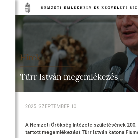
TSÁG
NETE
DULÓK
Hírek
TSÁG
EGI
Türr István megemlékezés
IA
TI
HELYEK
2025. SZEPTEMBER 10.
NELMI
HELYEK
A Nemzeti Örökség Intézete születésének 200. 
TI
tartott megemlékezést Türr István katona Fiumei
T