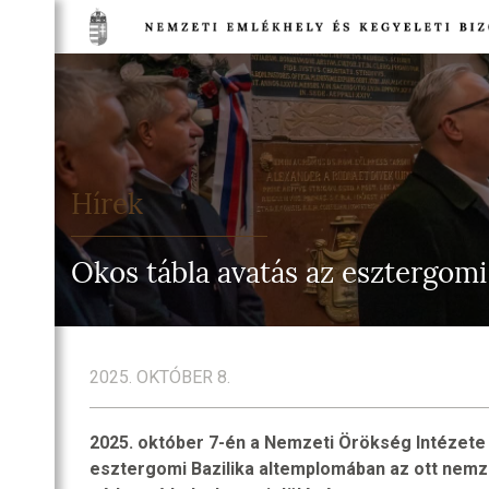
TSÁG
NETE
DULÓK
Hírek
TSÁG
EGI
Okos tábla avatás az esztergom
IA
TI
HELYEK
2025. OKTÓBER 8.
NELMI
HELYEK
2025. október 7-én a Nemzeti Örökség Intézete 
TI
esztergomi Bazilika altemplomában az ott nemze
T