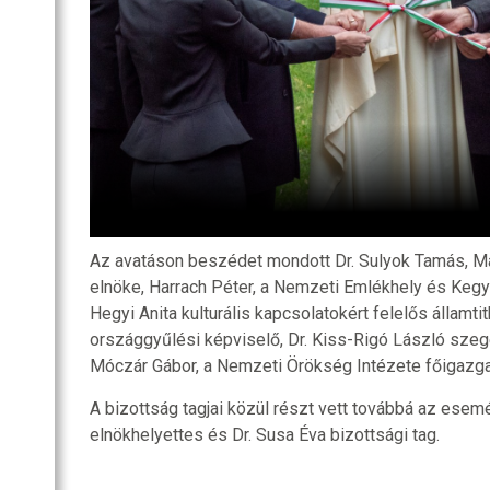
Az avatáson beszédet mondott Dr. Sulyok Tamás, M
elnöke, Harrach Péter, a Nemzeti Emlékhely és Kegye
Hegyi Anita kulturális kapcsolatokért felelős államtit
országgyűlési képviselő, Dr. Kiss-Rigó László sze
Móczár Gábor, a Nemzeti Örökség Intézete főigazga
A bizottság tagjai közül részt vett továbbá az ese
elnökhelyettes és Dr. Susa Éva bizottsági tag.