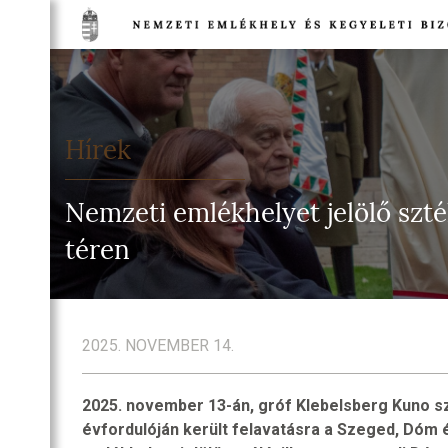
TSÁG
NETE
Hírek
DULÓK
Nemzeti emlékhelyet jelölő szté
TSÁG
EGI
téren
IA
TI
HELYEK
2025. NOVEMBER 14.
NELMI
HELYEK
2025. november 13-án, gróf Klebelsberg Kuno s
TI
évfordulóján került felavatásra a Szeged, Dóm
T