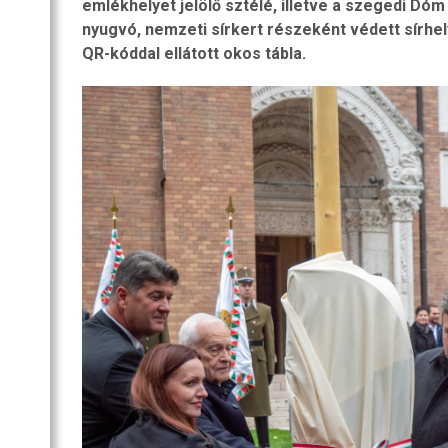
emlékhelyet jelölő sztélé, illetve a szegedi Dó
SZOBA
nyugvó, nemzeti sírkert részeként védett sírhel
RI
QR-kóddal ellátott okos tábla.
R
OZATOK