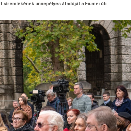
tt síremlékének ünnepélyes átadóját a Fiumei úti