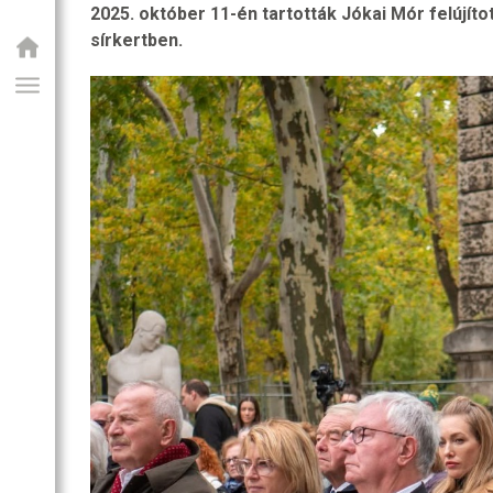
SZOBA
2025. október 11-én tartották Jókai Mór felújíto
RI
sírkertben.
R
OZATOK