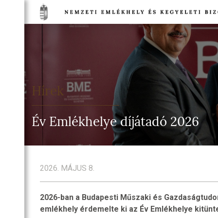
TSÁG
NETE
DULÓK
Hírek
TSÁG
EGI
Év Emlékhelye díjátadó 2026
IA
TI
HELYEK
2026. MÁJUS 8.
NELMI
HELYEK
2026-ban a Budapesti Műszaki és Gazdaságtudo
TI
emlékhely érdemelte ki az Év Emlékhelye kitünt
T