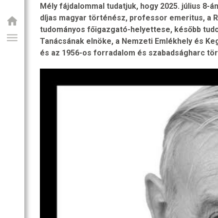
SZOBA
Mély fájdalommal tudatjuk, hogy 2025. július 8-á
RI
díjas magyar történész, professor emeritus, a 
tudományos főigazgató-helyettese, később tud
R
Tanácsának elnöke, a Nemzeti Emlékhely és Kegy
OZATOK
és az 1956-os forradalom és szabadságharc tör