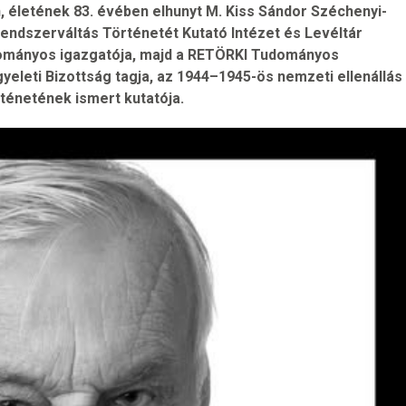
n, életének 83. évében elhunyt M. Kiss Sándor Széchenyi-
Rendszerváltás Történetét Kutató Intézet és Levéltár
ományos igazgatója, majd a RETÖRKI Tudományos
eleti Bizottság tagja, az 1944–1945-ös nemzeti ellenállás
ténetének ismert kutatója.