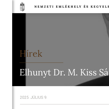
TSÁG
NETE
DULÓK
Hírek
TSÁG
EGI
Elhunyt Dr. M. Kiss Sá
IA
TI
HELYEK
NELMI
HELYEK
2025. JÚLIUS 9.
TI
T