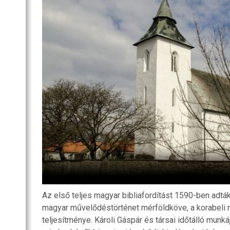
SZOBA
RI
R
OZATOK
Az első teljes magyar bibliafordítást 1590-ben adtá
magyar művelődéstörténet mérföldköve, a korabeli
teljesítménye. Károli Gáspár és társai időtálló munkáj