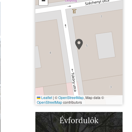
−
Leaflet
|
©
OpenStreetMap
, Map data ©
OpenStreetMap
contributors
Magyar Tudományos Akad
Évfordulók