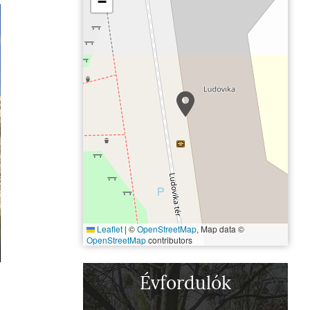
−
Leaflet
|
©
OpenStreetMap
, Map data ©
OpenStreetMap
contributors
Ludovika Akadémia
Évfordulók