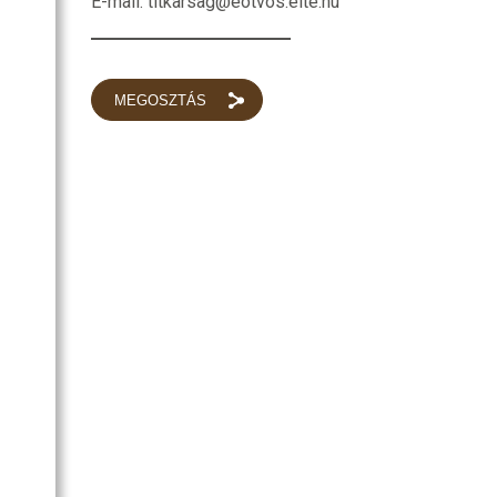
E-mail: titkarsag@eotvos.elte.hu
MEGOSZTÁS