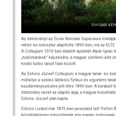
TOVÁBBI KÉP
Az intézményt az École Normale Supérieure mintájár
rektor és miniszter alapította 1895-ben, ma az ELT
A Collegium 1910-ben átadott épületét Alpár Ignác te
„tudóstanárok” képzésére, a magyar szellemi élet u
kiváló tudós tanult falai között.
Az Eötvös József Collegium, a magyar tanár- és tu
műhelye a széles látókörű fizikus és egyetemi taná
kezdeményezésére jött létre 1895-ben. A korabeli 
intézmény nevét az alapító apja, a magyar közoktat
Eötvös József után kapta.
Eötvös Loránd már 1875-ben javaslatot tett Trefort 
közoktatásügyi miniszternek egy magas színvonalú