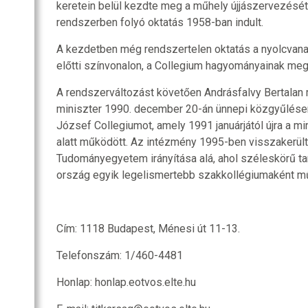
keretein belül kezdte meg a műhely újjászervezését
rendszerben folyó oktatás 1958-ban indult.
A kezdetben még rendszertelen oktatás a nyolcva
előtti színvonalon, a Collegium hagyományainak megf
A rendszerváltozást követően Andrásfalvy Bertalan
miniszter 1990. december 20-án ünnepi közgyűlésen 
József Collegiumot, amely 1991 januárjától újra a mi
alatt működött. Az intézmény 1995-ben visszakerül
Tudományegyetem irányítása alá, ahol széleskörű ta
ország egyik legelismertebb szakkollégiumaként m
Cím: 1118 Budapest, Ménesi út 11-13.
Telefonszám: 1/460-4481
Honlap: honlap.eotvos.elte.hu