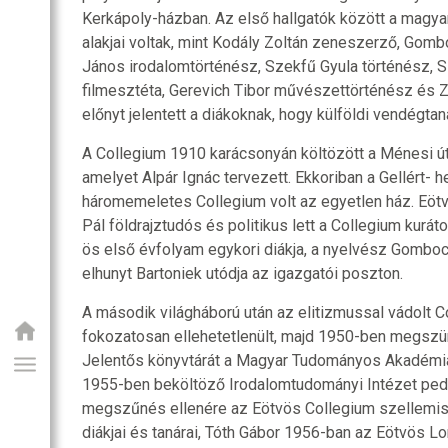
Kerkápoly-házban. Az első hallgatók között a magyar
alakjai voltak, mint Kodály Zoltán zeneszerző, Gomb
János irodalomtörténész, Szekfű Gyula történész, S
filmesztéta, Gerevich Tibor művészettörténész és
előnyt jelentett a diákoknak, hogy külföldi vendégtaná
A Collegium 1910 karácsonyán költözött a Ménesi út
amelyet Alpár Ignác tervezett. Ekkoriban a Gellért- he
háromemeletes Collegium volt az egyetlen ház. Eötv
Pál földrajztudós és politikus lett a Collegium kurá
ös első évfolyam egykori diákja, a nyelvész Gombocz
elhunyt Bartoniek utódja az igazgatói poszton.
A második világháború után az elitizmussal vádolt
fokozatosan ellehetetlenült, majd 1950-ben megszü
Jelentős könyvtárát a Magyar Tudományos Akadémia
1955-ben beköltöző Irodalomtudományi Intézet pedi
megszűnés ellenére az Eötvös Collegium szellemisé
diákjai és tanárai, Tóth Gábor 1956-ban az Eötvös