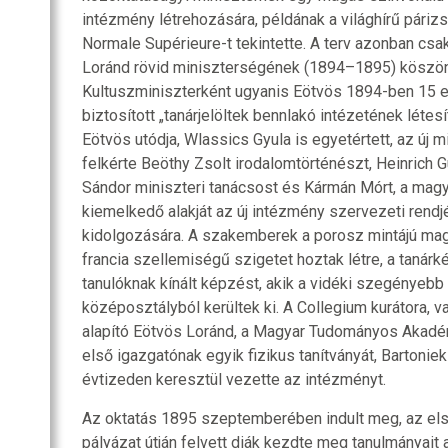
intézmény létrehozására, példának a világhírű párizs
Normale Supérieure-t tekintette. A terv azonban csa
Loránd rövid miniszterségének (1894–1895) köszön
Kultuszminiszterként ugyanis Eötvös 1894-ben 15 e
biztosított „tanárjelöltek bennlakó intézetének létes
Eötvös utódja, Wlassics Gyula is egyetértett, az új
felkérte Beöthy Zsolt irodalomtörténészt, Heinrich G
Sándor miniszteri tanácsost és Kármán Mórt, a mag
kiemelkedő alakját az új intézmény szervezeti rend
kidolgozására. A szakemberek a porosz mintájú mag
francia szellemiségű szigetet hoztak létre, a tanárk
tanulóknak kínált képzést, akik a vidéki szegényebb 
középosztályból kerültek ki. A Collegium kurátora, va
alapító Eötvös Loránd, a Magyar Tudományos Akadémi
első igazgatónak egyik fizikus tanítványát, Bartonie
évtizeden keresztül vezette az intézményt.
Az oktatás 1895 szeptemberében indult meg, az el
pályázat útján felvett diák kezdte meg tanulmányait a