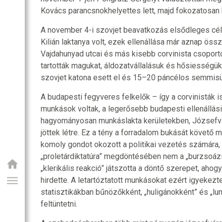
Kovács parancsnokhelyettes lett, majd fokozatosan h
A november 4-i szovjet beavatkozás elsődleges célp
Kilián laktanya volt, ezek ellenállása már aznap össz
Vajdahunyad utcai és más kisebb corvinista csopor
tartották magukat, áldozatvállalásuk és hősiessé
szovjet katona esett el és 15–20 páncélos semmisü
A budapesti fegyveres felkelők – így a corvinisták 
munkások voltak, a legerősebb budapesti ellenállás
hagyományosan munkáslakta kerületekben, Józsefv
jöttek létre. Ez a tény a forradalom bukását követő
komoly gondot okozott a politikai vezetés számára, 
„proletárdiktatúra” megdöntésében nem a „burzsoázia
„klerikális reakció” játszotta a döntő szerepet, ahog
hirdette. A letartóztatott munkásokat ezért igyekezt
statisztikákban bűnözőkként, „huligánokként” és „l
feltüntetni.