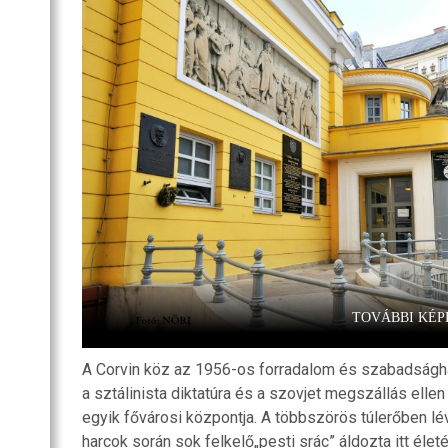
SZOBA
RI
R
OZATOK
TOVÁBBI KÉP
A Corvin köz az 1956-os forradalom és szabadságh
a sztálinista diktatúra és a szovjet megszállás ellen
egyik fővárosi központja. A többszörös túlerőben lé
harcok során sok felkelő„pesti srác” áldozta itt éle