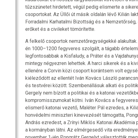
tűzszünetet hirdetett, végül pedig elismerte a siker
csoportokat. Az Üllői út másik oldalán lévő Kilián la
Forradalmi Karhatalmi Bizottság és a Nemzetőrség,
erőket és a civileket tömörítette.
A felkelő csoportok nemzetőregységekké alakultak.
én 1000–1200 fegyveres szolgált, a tágabb értelemb
legfontosabbak a Kisfaludy, a Práter és a Vajdahuny
mintegy négyezren lehettek. A harci sikerek és a kiví
ellenére a Corvin közi csoport korántsem volt egys
kiéleződött az ellentét Iván Kovács László parancsn
és testvérei között. Szembenállásuk alkati és politi
Gergely nem bízott a politikai és a katonai vezetőkb
kompromisszumokat kötni. Iván Kovács a fegyveres
elismerő katonai vezető, Maléter Pál ezredes, a Kil
honvédelmi miniszteri kinevezését támogatta, Pon
András ezredest, a Zrínyi Miklós Katonai Akadémia 
a kormányban látni. Az elmérgesedő vita eredménye
november 1-jén Pongrátz Gergelyt választották meg 