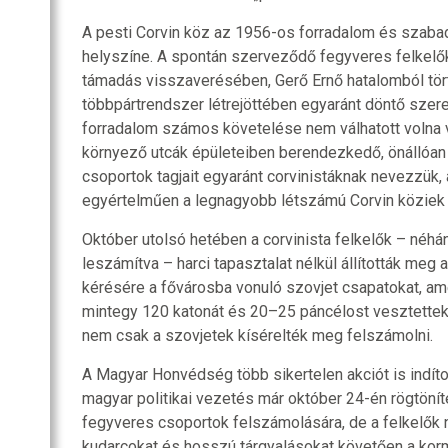
A pesti Corvin köz az 1956-os forradalom és szab
helyszíne. A spontán szerveződő fegyveres felkelők
támadás visszaverésében, Gerő Ernő hatalomból tört
többpártrendszer létrejöttében egyaránt döntő szere
forradalom számos követelése nem válhatott volna v
környező utcák épületeiben berendezkedő, önállóan
csoportok tagjait egyaránt corvinistáknak nevezzük
egyértelműen a legnagyobb létszámú Corvin köziek t
Október utolsó hetében a corvinista felkelők – néhá
leszámítva – harci tapasztalat nélkül állították meg 
kérésére a fővárosba vonuló szovjet csapatokat, a
mintegy 120 katonát és 20–25 páncélost vesztettek. 
nem csak a szovjetek kísérelték meg felszámolni.
A Magyar Honvédség több sikertelen akciót is indítot
magyar politikai vezetés már október 24-én rögtönít
fegyveres csoportok felszámolására, de a felkelők 
kudarcokat és hosszú tárgyalásokat követően a kor