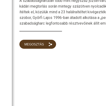
A szabadságharcban több mint négyszáz józsefvárosi
kádári megtorlás során mintegy százötven nyolcadi
ítéltek el, közülük mind a 23 halálraítéltet kivégezték
szobor, Győrfi Lajos 1996-ban átadott alkotása a „pe
szabadságharc legfontosabb résztvevőinek állít eml
MEGOSZTÁS