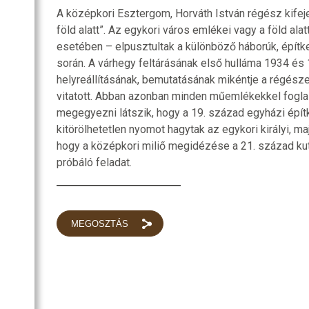
A középkori Esztergom, Horváth István régész kifej
föld alatt”. Az egykori város emlékei vagy a föld alat
esetében – elpusztultak a különböző háborúk, épít
során. A várhegy feltárásának első hulláma 1934 és 
helyreállításának, bemutatásának mikéntje a régész
vitatott. Abban azonban minden műemlékekkel fogl
megegyezni látszik, hogy a 19. század egyházi épít
kitörölhetetlen nyomot hagytak az egykori királyi, m
hogy a középkori miliő megidézése a 21. század ku
próbáló feladat.
MEGOSZTÁS