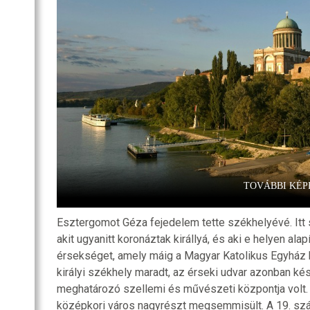
SZOBA
RI
R
OZATOK
TOVÁBBI KÉP
Esztergomot Géza fejedelem tette székhelyévé. Itt szü
akit ugyanitt koronáztak királlyá, és aki e helyen ala
érsekséget, amely máig a Magyar Katolikus Egyház kö
királyi székhely maradt, az érseki udvar azonban k
meghatározó szellemi és művészeti központja volt. 
középkori város nagyrészt megsemmisült. A 19. szá