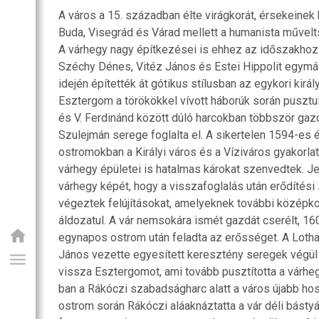
A város a 15. században élte virágkorát, érsekein
Buda, Visegrád és Várad mellett a humanista művelts
A várhegy nagy építkezései is ehhez az időszakhoz
Széchy Dénes, Vitéz János és Estei Hippolit egym
idején építették át gótikus stílusban az egykori királ
Esztergom a törökökkel vívott háborúk során pusztul
és V. Ferdinánd között dúló harcokban többször gaz
Szulejmán serege foglalta el. A sikertelen 1594-es
ostromokban a Királyi város és a Víziváros gyakorla
várhegy épületei is hatalmas károkat szenvedtek. J
várhegy képét, hogy a visszafoglalás után erődítés
végeztek felújításokat, amelyeknek további középko
áldozatul. A vár nemsokára ismét gazdát cserélt, 1
egynapos ostrom után feladta az erősséget. A Lothar
János vezette egyesített keresztény seregek végül
vissza Esztergomot, ami tovább pusztította a várhe
ban a Rákóczi szabadságharc alatt a város újabb hos
ostrom során Rákóczi aláaknáztatta a vár déli bástyá