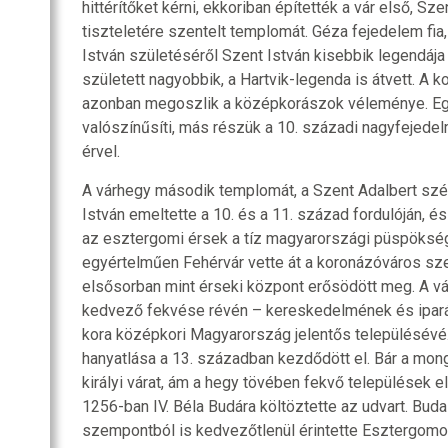
hittérítőket kérni, ekkoriban építették a vár első, Sze
tiszteletére szentelt templomát. Géza fejedelem fia, 
István születéséről Szent István kisebbik legendája
született nagyobbik, a Hartvik-legenda is átvett. A
azonban megoszlik a középkorászok véleménye. E
valószínűsíti, más részük a 10. századi nagyfejedel
érvel.
A várhegy második templomát, a Szent Adalbert sz
István emeltette a 10. és a 11. század fordulóján, és 
az esztergomi érsek a tíz magyarországi püspökség 
egyértelműen Fehérvár vette át a koronázóváros sz
elsősorban mint érseki központ erősödött meg. A vár
kedvező fekvése révén – kereskedelmének és ipará
kora középkori Magyarország jelentős településévé. 
hanyatlása a 13. században kezdődött el. Bár a mon
királyi várat, ám a hegy tövében fekvő települések elp
1256-ban IV. Béla Budára költöztette az udvart. Bu
szempontból is kedvezőtlenül érintette Esztergomo