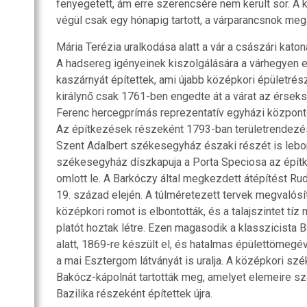
fenyegetett, ám erre szerencsére nem került sor. A
végül csak egy hónapig tartott, a várparancsnok me
Mária Terézia uralkodása alatt a vár a császári kato
A hadsereg igényeinek kiszolgálására a várhegyen
kaszárnyát építettek, ami újabb középkori épületrész
királynő csak 1761-ben engedte át a várat az érse
Ferenc hercegprímás reprezentatív egyházi központo
Az építkezések részeként 1793-ban területrendezé
Szent Adalbert székesegyház északi részét is lebon
székesegyház díszkapuja a Porta Speciosa az épít
omlott le. A Barkóczy által megkezdett átépítést Rud
19. század elején. A túlméretezett tervek megvalós
középkori romot is elbontották, és a talajszintet tíz
platót hoztak létre. Ezen magasodik a klasszicista B
alatt, 1869-re készült el, és hatalmas épülettömegé
a mai Esztergom látványát is uralja. A középkori s
Bakócz-kápolnát tartották meg, amelyet elemeire sz
Bazilika részeként építettek újra.