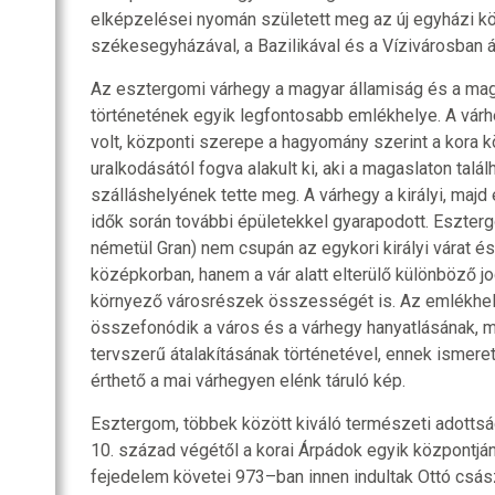
elképzelései nyomán született meg az új egyházi 
székesegyházával, a Bazilikával és a Vízivárosban á
Az esztergomi várhegy a magyar államiság és a ma
történetének egyik legfontosabb emlékhelye. A várh
volt, központi szerepe a hagyomány szerint a kora
uralkodásától fogva alakult ki, aki a magaslaton talá
szálláshelyének tette meg. A várhegy a királyi, majd
idők során további épületekkel gyarapodott. Eszterg
németül Gran) nem csupán az egykori királyi várat és 
középkorban, hanem a vár alatt elterülő különböző j
környező városrészek összességét is. Az emlékhel
összefonódik a város és a várhegy hanyatlásának, 
tervszerű átalakításának történetével, ennek ismere
érthető a mai várhegyen elénk táruló kép.
Esztergom, többek között kiváló természeti adotts
10. század végétől a korai Árpádok egyik központjá
fejedelem követei 973–ban innen indultak Ottó csá