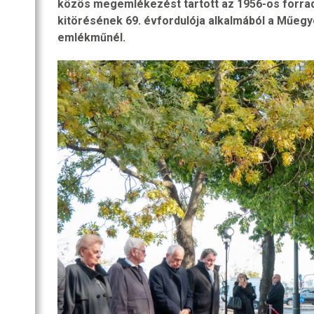
közös megemlékezést tartott az 1956-os forr
SZOBA
kitörésének 69. évfordulója alkalmából a Műeg
RI
emlékműnél.
R
OZATOK