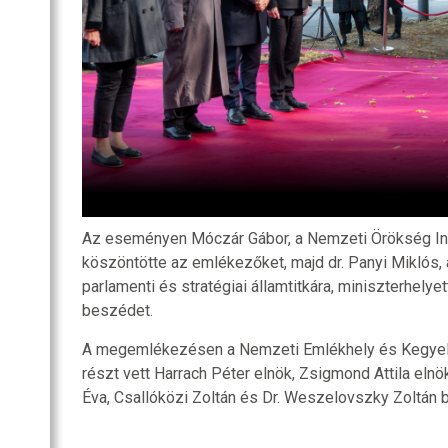
Az eseményen Móczár Gábor, a Nemzeti Örökség In
köszöntötte az emlékezőket, majd dr. Panyi Miklós,
parlamenti és stratégiai államtitkára, miniszterhely
beszédet.
A megemlékezésen a Nemzeti Emlékhely és Kegyelet
részt vett Harrach Péter elnök, Zsigmond Attila elnö
Éva, Csallóközi Zoltán és Dr. Weszelovszky Zoltán b