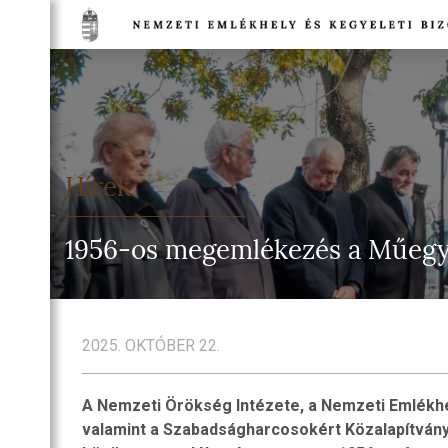
TSÁG
NETE
DULÓK
Hírek
TSÁG
EGI
1956-os megemlékezés a Műeg
IA
TI
HELYEK
2025. OKTÓBER 22.
NELMI
HELYEK
A Nemzeti Örökség Intézete, a Nemzeti Emlékhel
TI
valamint a Szabadságharcosokért Közalapítvány
T