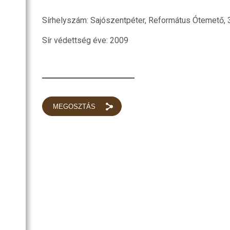
SZOBA
RI
Sírhelyszám: Sajószentpéter, Református Ótemető, 3
Sír védettség éve: 2009
R
OZATOK
MEGOSZTÁS