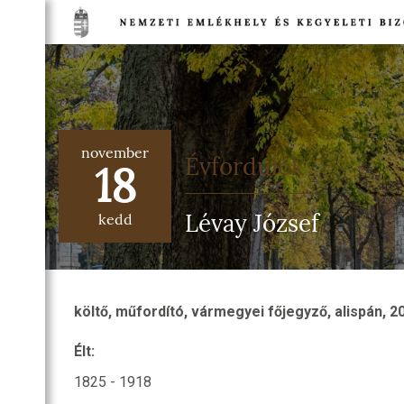
TSÁG
NETE
november
DULÓK
Évfordulók
18
TSÁG
Lévay József
EGI
kedd
IA
TI
HELYEK
költő, műfordító, vármegyei főjegyző, alispán, 2
NELMI
HELYEK
Élt:
TI
1825 - 1918
T