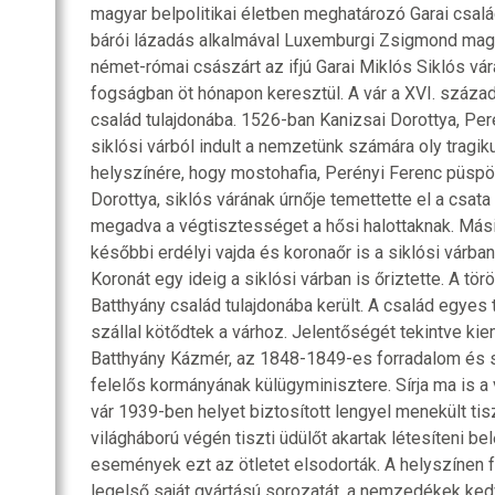
magyar belpolitikai életben meghatározó Garai csalá
bárói lázadás alkalmával Luxemburgi Zsigmond magy
német-római császárt az ifjú Garai Miklós Siklós vár
fogságban öt hónapon keresztül. A vár a XVI. század 
család tulajdonába. 1526-ban Kanizsai Dorottya, Pe
siklósi várból indult a nemzetünk számára oly tragi
helyszínére, hogy mostohafia, Perényi Ferenc püspök
Dorottya, siklós várának úrnője temettette el a csata
megadva a végtisztességet a hősi halottaknak. Mási
későbbi erdélyi vajda és koronaőr is a siklósi várba
Koronát egy ideig a siklósi várban is őriztette. A tör
Batthyány család tulajdonába került. A család egyes
szállal kötődtek a várhoz. Jelentőségét tekintve ki
Batthyány Kázmér, az 1848-1849-es forradalom és
felelős kormányának külügyminisztere. Sírja ma is a v
vár 1939-ben helyet biztosított lengyel menekült ti
világháború végén tiszti üdülőt akartak létesíteni bel
események ezt az ötletet elsodorták. A helyszínen f
legelső saját gyártású sorozatát, a nemzedékek k