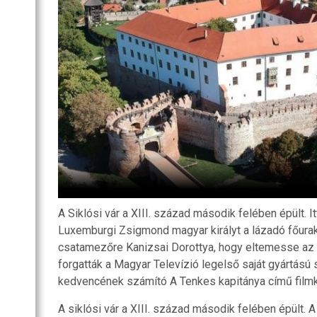
SZOBA
RI
R
OZATOK
A Siklósi vár a XIII. század második felében épült. I
Luxemburgi Zsigmond magyar királyt a lázadó főurak.
csatamezőre Kanizsai Dorottya, hogy eltemesse az 
forgatták a Magyar Televízió legelső saját gyártású
kedvencének számító A Tenkes kapitánya című filmk
A siklósi vár a XIII. század második felében épült. 