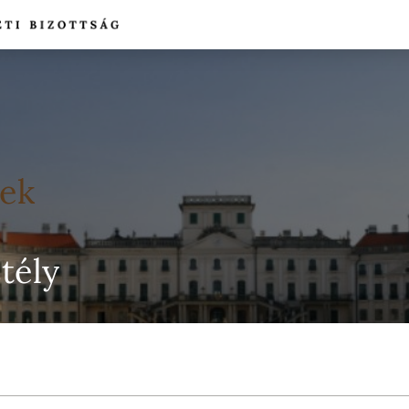
yek
tély