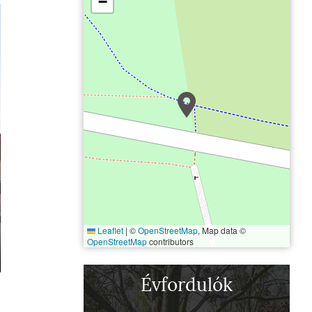
−
Leaflet
|
©
OpenStreetMap
, Map data ©
OpenStreetMap
contributors
Fertőd, Esterházy-kasté
Évfordulók