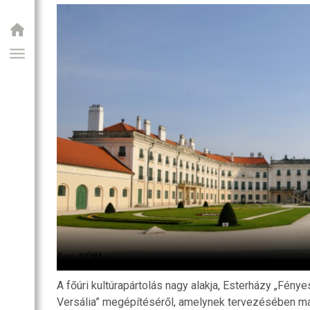
SZOBA
RI
R
OZATOK
kastély
A főúri kultúrapártolás nagy alakja, Esterházy „Fény
Versália” megépítéséről, amelynek tervezésében mag