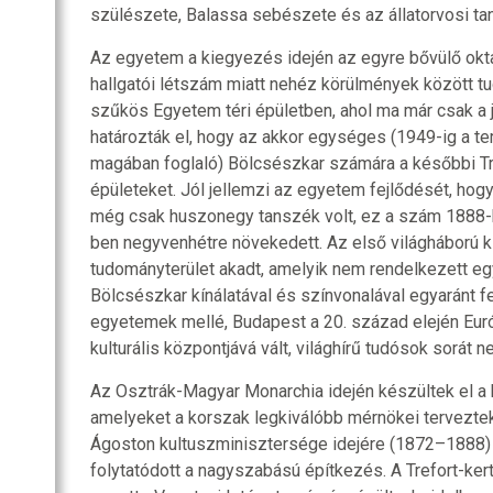
szülészete, Balassa sebészete és az állatorvosi ta
Az egyetem a kiegyezés idején az egyre bővülő okta
hallgatói létszám miatt nehéz körülmények között t
szűkös Egyetem téri épületben, ahol ma már csak a jo
határozták el, hogy az akkor egységes (1949-ig a 
magában foglaló) Bölcsészkar számára a későbbi Tre
épületeket. Jól jellemzi az egyetem fejlődését, ho
még csak huszonegy tanszék volt, ez a szám 1888-b
ben negyvenhétre növekedett. Az első világháború k
tudományterület akadt, amelyik nem rendelkezett egy
Bölcsészkar kínálatával és színvonalával egyaránt f
egyetemek mellé, Budapest a 20. század elején Euró
kulturális központjává vált, világhírű tudósok sorát ne
Az Osztrák-Magyar Monarchia idején készültek el a k
amelyeket a korszak legkiválóbb mérnökei terveztek.
Ágoston kultuszminisztersége idejére (1872–1888) es
folytatódott a nagyszabású építkezés. A Trefort-kert