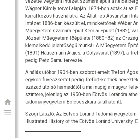
vezette Vegytani Intézet számára épült a heidelberg
Wágner Károly tervei alapján. 1874-ben adták át az Él
karral közös használatra. Az Állat- és Ásványtani Int
Intézet 1886-ban készült el, mindkettőnek Wéber Ant
Műegyetem számára épült Kémiai Épület (1882), vala
József Műegyetem főépülete (1880–82) az Országhá
kiemelkedő jelentőségű munkái. A Műegyetem Építé
(1891) Hauszmann Alajos, a Gólyavárat (1897), a Tref
pedig Petz Samu tervezte.
A hálás utókor 1904-ben szobrot emelt Trefort Ágo
egykori füvészkertet pedig Trefort-kertnek nevezték e
század utolsó harmadától a mai napig a magyar fel
színtere, jelenleg az 1950-ben Eötvös Lorándra átn
tudományegyetem Bölcsészkara található itt.
Szögi László: Az Eötvös Loránd Tudományegyetem 
Illustrated History of the Eötvös Loránd University. 