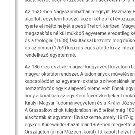
Az 1635-ben Nagyszombatban megnyílt, Pázmány Pét
alapított egyetem hosszú, közel két és fél évszáza
nyerte el méltó helyét a pesti Trefort-kertben. Mag
megszakítás nélkül működő egyeteme eredetileg két 
és a teológiai (1638) fakultással kezdete meg műkö
és az orvosi (1769) képzés egészítette ki az intézm
rendelkező egyetemmé.
Az 1867-es osztrák-magyar kiegyezést követően hat
magyar oktatási rendszer. A tudományok műveléséne
kapcsolódóan az egyetemi oktatás színvonalának ja
nemzetépítés egyik alapvető eleme volt. Ennek egy
hogy a korábban az egyetem füvészkertjeként működő
Királyi Magyar Tudományegyetem és a Királyi Józse
A Grassalkovichok tulajdonában lévő telket még 18
alakították át egyetemi füvészkertté, amely 1847-ig m
egykori Kunewalder-házat már 1859-ben megvette 
Országúton (a mai Múzeum körút). Itt kapott helye