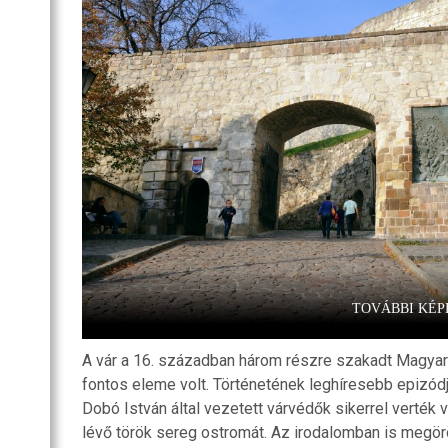
SZOBA
RI
R
OZATOK
TOVÁBBI KÉP
A vár a 16. században három részre szakadt Magya
fontos eleme volt. Történetének leghíresebb epizód
Dobó István által vezetett várvédők sikerrel verték
lévő török sereg ostromát. Az irodalomban is megö