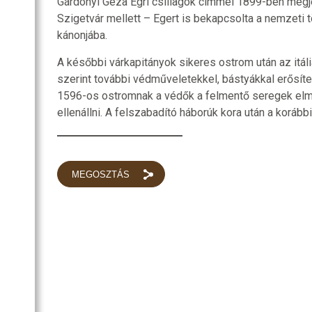
Gárdonyi Géza Egri csillagok címmel 1899-ben megje
Szigetvár mellett – Egert is bekapcsolta a nemzeti 
kánonjába.
A későbbi várkapitányok sikeres ostrom után az itál
szerint további védműveletekkel, bástyákkal erősíte
1596-os ostromnak a védők a felmentő seregek elm
ellenállni. A felszabadító háborúk kora után a korábbi
MEGOSZTÁS