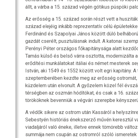
állt, a várba a 15. század végén gótikus püspöki palot
Az erősség a 15. század során részt vett a huszitákk
század elejéig inkább reprezentatív célú épületekkel
Ferdinánd és Szapolyai János között dúló belhábor
gazdát cserélt, pusztulásnak indult. A katonai szem
Perényi Péter országos főkapitánysága alatt kezdődö
Tamás külső és belső várra osztotta, modernizálta
erődítési munkálatokat itáliai és német mesterek se
István, aki 1549 és 1552 között volt egri kapitány. 
szeptemberében kezdte meg az erősség ostromát, 
küzdelem után elvonult. A győzelem közel fél évszá
térségben az oszmán hódítókat, és csak a 16. száza
törököknek bevenniük a végvári szerepbe kényszerül
A védők sikere az ostrom után Kassáról a helyszínre
Sebestyén históriás énekszerző művén keresztül vál
viadaljáról való éneke, illetve ennek tömörebb változa
summája nem csupán az ostromról szóló ismeretek t