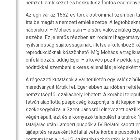
nemzeti emlékezet és hőskultusz fontos eseménye
Az egri vár az 1552-es török ostrommal szemben tan
írta be magát a nemzeti emlékezetbe. A legtöbbeknek
háborúkról – Mohács után – elsőre valószínűleg Ege
eszébe. Ez jelentős részben az irodalmi hagyományna
nyilvánosság sajátosságainak, illetve a különböző
reprodukcióknak köszönhető. Míg Mohács a tragikus
önfeláldozás, addig Eger – a kevés pozitív példa e
hódítókkal szembeni sikeres ellenállás jelképeként 
A régészeti kutatások a vár területén egy valószín
maradványait tárták fel. Eger ebben az időben felté
nemzetségfői szálláshely lehetett. A korábbi telepü
István alapította püspökség központja is itt kapjon 
székesegyháza, a Szent Jánosról elnevezett bazilik
végén épült, ezt és a környező települést a tatárok 
tatárjárás után Lambert püspök a IV. Bélától kapott 
újjáépítés részeként kőfallal vette körbe a püspöki k
centrumában a 14–15. században többször is kibőv