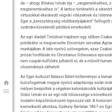
de – ahogy Bitskey István írja – „rangemeléséhez, s 
megteremtéséhez is”. A lantos-történetíró a sikerért
virtusokkal ékeskedő végvári vitézeknek és Istenn
Eger a „kereszténység védőbástyájaként” felfogott
számára követendő példává emelkedett.
Az egri diadalt Tinódival majdnem egy időben Csabai
prédikátor is megverselte Encomium servatae Agri
munkájában. A latin nyelvű szövegeken, azaz Csab
prózai fordításán és Christianus Schesaeus eposzán 
nem csupán külföldre juthatott el, de a művelt human
olvasmánnyá válhatott.
Az Eger-kultuszt Balassi Bálint költeményei a huma
kulcsfogalmak magyar nyelvű adaptációja során örök
mélyen beépültek a végeken katonáskodók kultúrájáb
Dobó István és az egri nők hősiessége a következő
irodalmi-képzőművészeti toposszá vált. A histori
kiemelkedő alkotása, Székely Bertalan 1867-es Egri