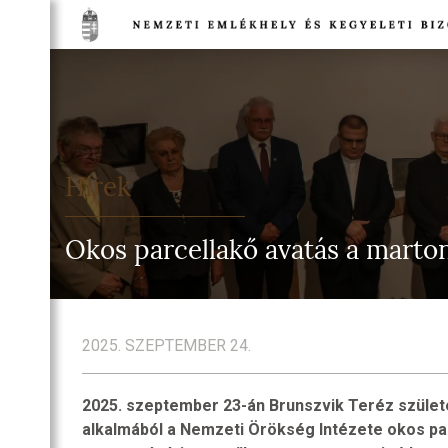
TSÁG
NETE
DULÓK
Hírek
TSÁG
EGI
Okos parcellakő avatás a marto
IA
TI
HELYEK
2025. SZEPTEMBER 24.
NELMI
HELYEK
2025. szeptember 23-án Brunszvik Teréz szület
TI
alkalmából a Nemzeti Örökség Intézete okos par
T