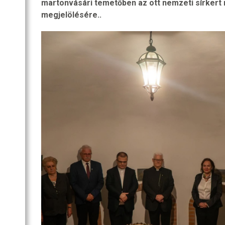
martonvásári temetőben az ott nemzeti sírkert 
SZOBA
megjelölésére..
RI
R
OZATOK