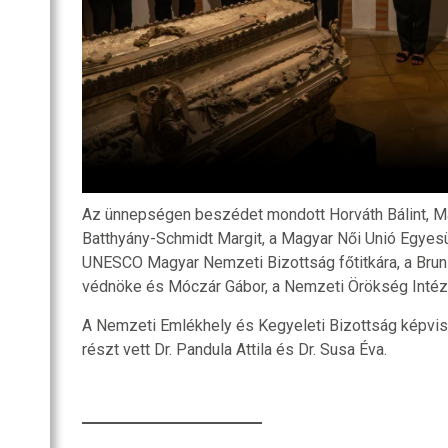
Az ünnepségen beszédet mondott Horváth Bálint, M
Batthyány-Schmidt Margit, a Magyar Női Unió Egyesül
UNESCO Magyar Nemzeti Bizottság főtitkára, a Bru
védnöke és Móczár Gábor, a Nemzeti Örökség Intéze
A Nemzeti Emlékhely és Kegyeleti Bizottság képv
részt vett Dr. Pandula Attila és Dr. Susa Éva.