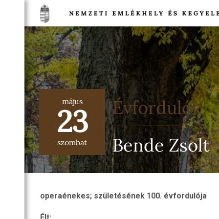
TSÁG
NETE
DULÓK
május
Évfordulók
TSÁG
23
EGI
Bende Zsolt
IA
szombat
TI
HELYEK
NELMI
HELYEK
operaénekes; születésének 100. évfordulója
TI
T
Élt: