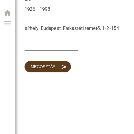
SZOBA
1926 - 1998
RI
R
sírhely: Budapest, Farkasréti temető, 1-2-154
OZATOK
MEGOSZTÁS